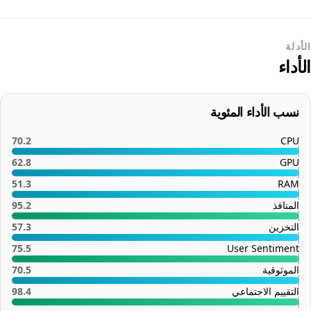
الأدلة
الأداء
نسب الأداء المئوية
70.2
CPU
62.8
GPU
51.3
RAM
المنافذ
95.2
التخزين
57.3
75.5
User Sentiment
الموثوقية
70.5
التقييم الاجتماعي
98.4