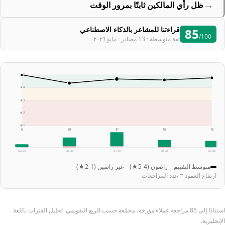
→
ظل رأي المالكين ثابتًا بمرور الوقت
قراءتنا للمشاعر بالذكاء الاصطناعي
85
/100
ثقة متوسطة · 13 مصادر · مايو ٢٠٢٦
5★
4★
3★
2★
1★
6
20
31
15
13
Q2 '25
Q3 '25
Q4 '25
Q1 '26
Q2 '26
متوسط التقييم
راضون (4-5★)
غير راضين (1-2★)
ارتفاع العمود = عدد المراجعات
استنادًا إلى 85 مراجعة عملاء مؤرخة، مجمّعة حسب الربع التقويمي. تحليل الفترات باللغة
الإنجليزية.