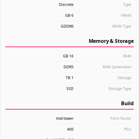
Discrete
Type
6 GB
VRAM
GDDR6
VRAM Type
Memory & Storage
16 GB
RAM
DDR5
RAM Generation
1 TB
Storage
SSD
Storage Type
Build
mid-tower
Form Factor
400
PSU