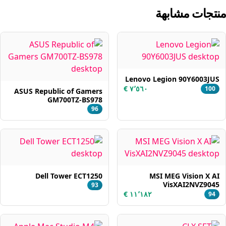
منتجات مشابهة
Lenovo Legion 90Y6003JUS
100
ASUS Republic of Gamers
GM700TZ-BS978
96
Dell Tower ECT1250
MSI MEG Vision X AI
VisXAI2NVZ9045
93
94