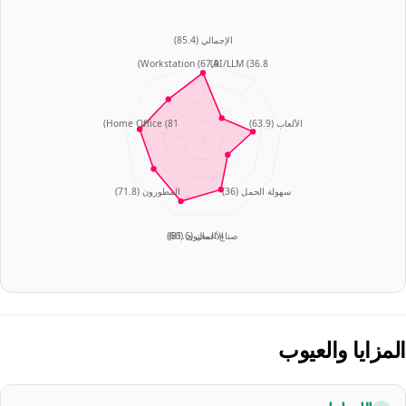
الإجمالي
(
85.4
)
)
Workstation
(
67.9
)
AI/LLM
(
36.8
الألعاب
(
63.9
)
81
(
Home Office
)
سهولة الحمل
(
36
)
المطورون
(
71.8
)
الأعمال
(
صناع المحتوى
(
81.6
66
)
)
المزايا والعيوب