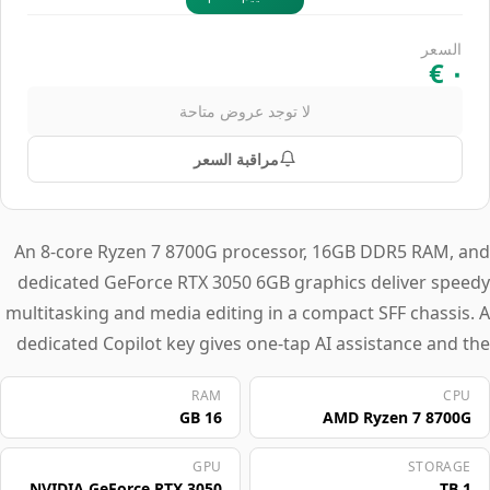
السعر
لا توجد عروض متاحة
مراقبة السعر
An 8-core Ryzen 7 8700G processor, 16GB DDR5 RAM, and
dedicated GeForce RTX 3050 6GB graphics deliver speedy
multitasking and media editing in a compact SFF chassis. A
dedicated Copilot key gives one-tap AI assistance and the
system operates coolly and quietly, ideal for shared
RAM
CPU
workspaces. This desktop suits home office users and
16 GB
AMD Ryzen 7 8700G
small business professionals juggling spreadsheets, video
conferencing, and light content creation.
GPU
STORAGE
NVIDIA GeForce RTX 3050
1 TB