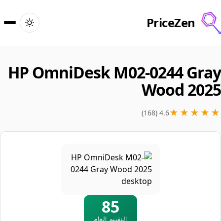
PriceZen
الرئيسية
HP OmniDesk M02-0244 Gray
بحث
Wood 2025
أفضل المنتجات
★★★★★
4.6 (168)
عروض
المقالات
🇮🇹
تسجيل الدخول
Italy · العربية
85
التقييم العام