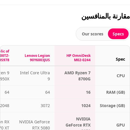
مقارنة بالمنافسين
Our scores
Specs
lic of
00TZ-
Lenovo Legion
HP OmniDesk
Spec
BS978
90Y6003JUS
M02-0244
en 9
Intel Core Ultra
AMD Ryzen 7
CPU
950X
9
8700G
64
64
16
RAM (GB)
2048
3072
1024
Storage (GB)
NVIDIA
n RX
NVIDIA GeForce
GeForce RTX
GPU
70 XT
RTX 5080