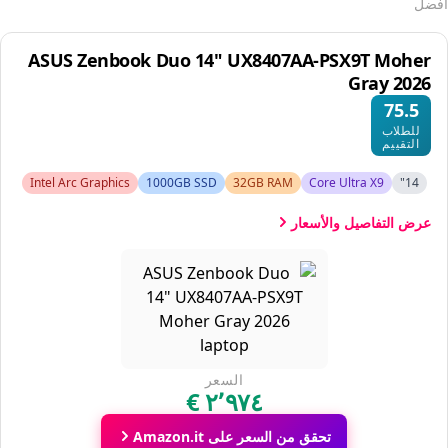
أفضل
ASUS Zenbook Duo 14" UX8407AA-PSX9T Moher
Gray 2026
75.5
للطلاب
التقييم
Intel Arc Graphics
1000GB SSD
32GB RAM
Core Ultra X9
14"
عرض التفاصيل والأسعار
السعر
تحقق من السعر على Amazon.it