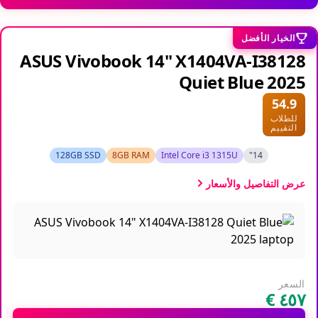
الخيار الأفضل
ASUS Vivobook 14" X1404VA-I38128
Quiet Blue 2025
54.9
للطلاب
التقييم
128GB SSD
8GB RAM
Intel Core i3 1315U
14"
عرض التفاصيل والأسعار
السعر