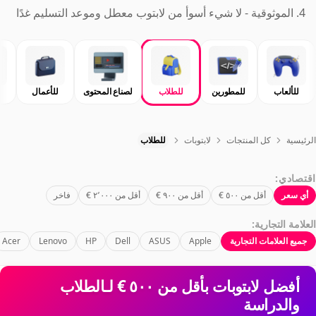
الموثوقية - لا شيء أسوأ من لابتوب معطل وموعد التسليم غدًا
للألعاب
للمطورين
للطلاب
لصناع المحتوى
للأعمال
الرئيسية
كل المنتجات
لابتوبات
للطلاب
اقتصادي:
أي سعر
أقل من ‏٥٠٠ €
أقل من ‏٩٠٠ €
أقل من ‏٢٬٠٠٠ €
فاخر
العلامة التجارية:
جميع العلامات التجارية
Apple
ASUS
Dell
HP
Lenovo
Acer
أفضل لابتوبات بأقل من ‏٥٠٠ € لـالطلاب
والدراسة