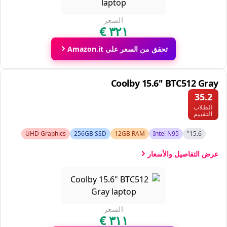
السعر
تحقق من السعر على Amazon.it
Coolby 15.6" BTC512 Gray
35.2
للطلاب
التقييم
UHD Graphics
256GB SSD
12GB RAM
Intel N95
15.6"
عرض التفاصيل والأسعار
السعر