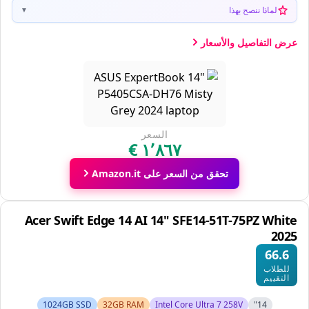
لماذا ننصح بهذا
▼
عرض التفاصيل والأسعار
السعر
تحقق من السعر على Amazon.it
Acer Swift Edge 14 AI 14" SFE14-51T-75PZ White
2025
66.6
للطلاب
التقييم
1024GB SSD
32GB RAM
Intel Core Ultra 7 258V
14"