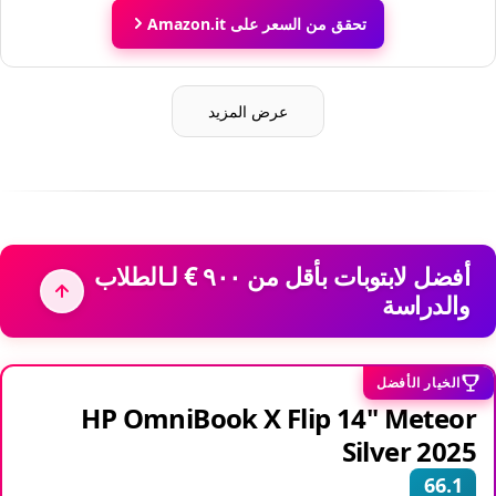
تحقق من السعر على Amazon.it
عرض المزيد
أفضل لابتوبات بأقل من ‏٩٠٠ € لـالطلاب
والدراسة
الخيار الأفضل
HP OmniBook X Flip 14" Meteor
Silver 2025
66.1