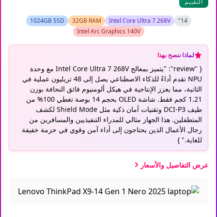
التقييم
1024GB SSD
32GB RAM
Intel Core Ultra 7 268V
14"
Intel Arc Graphics 140V
لماذا ننصح بهذا
{ "review": "يتميز بمعالج Intel Core Ultra 7 268V مع وحدة
NPU تقدم أداءً للذكاء الاصطناعي يصل إلى 48 تريليون عملية في
الثانية، مما يعزز الإنتاجية في هيكل ألومنيوم فائق النحافة بوزن
1.21 كجم فقط. شاشة OLED بحجم 14 بوصة تغطي 100% من
طيف DCI-P3 وتقنيات أمان ذكية مثل Shield Mode لكشف
المتطفلين. هذا الجهاز مثالي للمدراء التنفيذيين والمسافرين من
رجال الأعمال الذين يحتاجون إلى أداء آمن وقوي في حزمة خفيفة
للغاية." }
عرض التفاصيل والأسعار