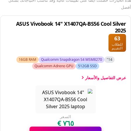
هذه الخيارات حصلت أيضًا على تقييمات عالية وقد تناسب احتياجاتك بشكل
أفضل
ASUS Vivobook 14" X1407QA-BS56 Cool Silver
2025
63
للطلاب
التقييم
16GB RAM
Qualcomm Snapdragon S4 MSM8270
14"
Qualcomm Adreno GPU
512GB SSD
عرض التفاصيل والأسعار
السعر