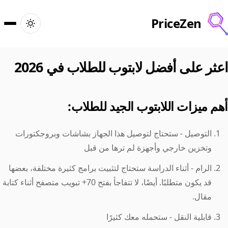
PriceZen
الرئيسية
اعثر على أفضل لابتوب للطلاب في 2026
بحث
أهم ميزات اللابتوب الجيد للطلاب:
أفضل المنتجات
التوصيل - ستحتاج لتوصيل هذا الجهاز بشاشات وبروجكتورات
عروض
وتخزين خارجي وأجهزة لم ترها من قبل
المقالات
الرام - أثناء الدراسة ستحتاج لتثبيت برامج كثيرة مختلفة، بعضها
قد يكون متطلبًا. أيضًا، لا تتفاجأ بفتح 70+ تبويب متصفح أثناء كتابة
مقال.
🇮🇹
تسجيل الدخول
Italy · العربية
قابلية النقل - ستحمله معك كثيرًا