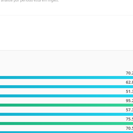
 análise por período está em inglês.
70.
62.
51.
95.
57.
75.