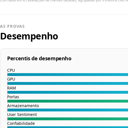
Com base em 85 avaliações de clientes datadas, agrupadas por trimestre civil. A
AS PROVAS
Desempenho
Percentis de desempenho
CPU
GPU
RAM
Portas
Armazenamento
User Sentiment