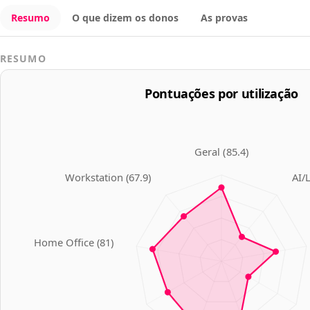
Resumo
O que dizem os donos
As provas
RESUMO
Pontuações por utilização
Geral
(
85.4
)
Workstation
(
67.9
)
AI/
Home Office
(
81
)