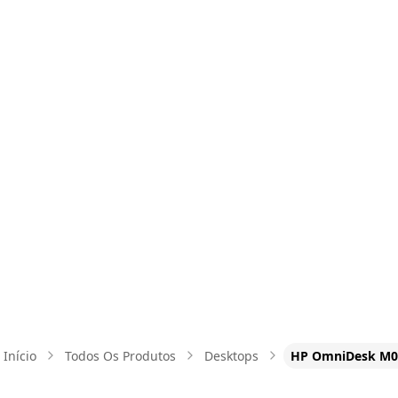
chassis. A dedicated Copilot key gives one-tap AI assistan
coolly and quietly, ideal for shared workspaces. This deskt
and small business professionals juggling spreadsheets, v
light content creation.
CPU
RAM
STORAGE
GPU
AMD Ryzen 7 8700G
16 GB
1 TB
NVIDIA GeFor
OS
Windows 11 Home
Início
Todos Os Produtos
Desktops
HP OmniDesk M0