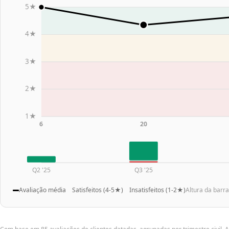
5★
4★
3★
2★
1★
6
20
Q2 '25
Q3 '25
Avaliação média
Satisfeitos (4-5★)
Insatisfeitos (1-2★)
Altura da barr