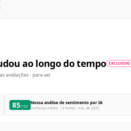
udou ao longo do tempo
EXCLUSIVO
 avaliações - para ver
Nossa análise de sentimento por IA
85
/100
confiança média · 13 fontes · mai. de 2026