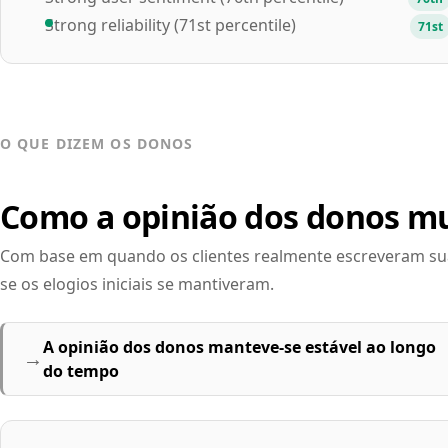
Strong user sentiment (76th percentile)
76th
Strong reliability (71st percentile)
71st
O QUE DIZEM OS DONOS
Como a opinião dos donos m
Com base em quando os clientes realmente escreveram suas
se os elogios iniciais se mantiveram.
A opinião dos donos manteve-se estável ao longo
→
do tempo