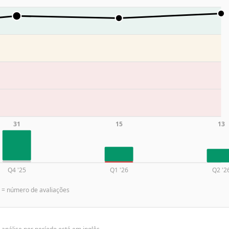
31
15
13
Q4 '25
Q1 '26
Q2 '2
a = número de avaliações