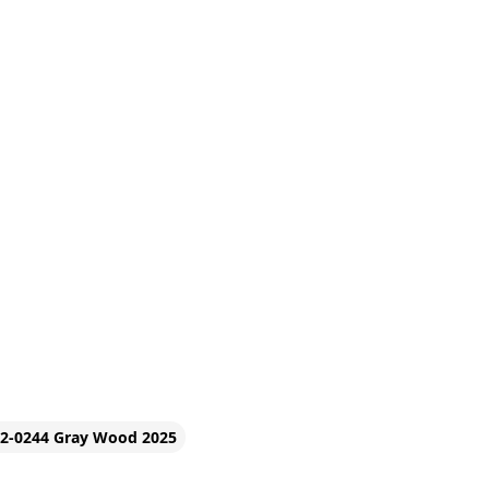
ce and the system operates
op suits home office users
ideo conferencing, and
P
FORM FACTOR
PSU W
ce RTX 3050
mid-tower
400
2-0244 Gray Wood 2025