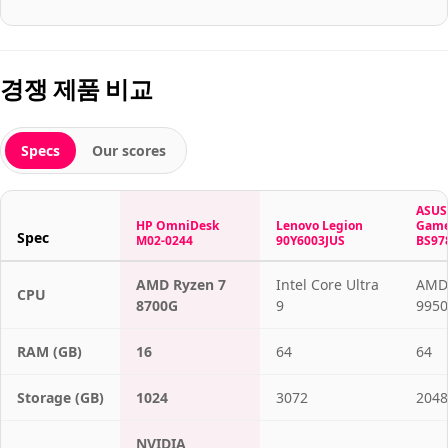
경쟁 제품 비교
Specs
Our scores
ASUS 
HP OmniDesk
Lenovo Legion
Game
Spec
M02-0244
90Y6003JUS
BS97
AMD Ryzen 7
Intel Core Ultra
AMD 
CPU
8700G
9
9950
RAM (GB)
16
64
64
Storage (GB)
1024
3072
2048
NVIDIA