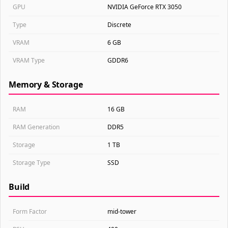
GPU
NVIDIA GeForce RTX 3050
Type
Discrete
VRAM
6 GB
VRAM Type
GDDR6
Memory & Storage
RAM
16 GB
RAM Generation
DDR5
Storage
1 TB
Storage Type
SSD
Build
Form Factor
mid-tower