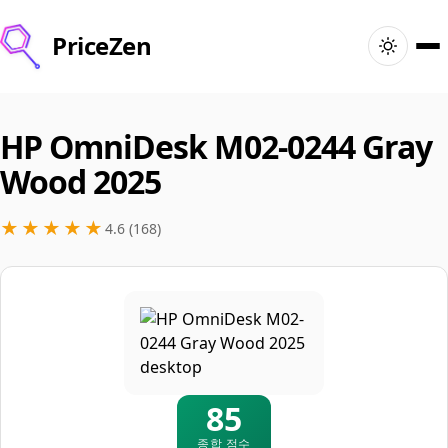
PriceZen
홈
HP OmniDesk M02-0244 Gray
검색
Wood 2025
최고의 제품
★★★★★
4.6 (168)
특가
아티클
🇬🇧
로그인
United Kingdom · 한국어
85
종합 점수