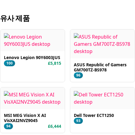
유사 제품
Lenovo Legion 90Y6003JUS
£5,815
100
ASUS Republic of Gamers
GM700TZ-BS978
96
MSI MEG Vision X AI
Dell Tower ECT1250
VisXAI2NVZ9045
93
£6,444
94