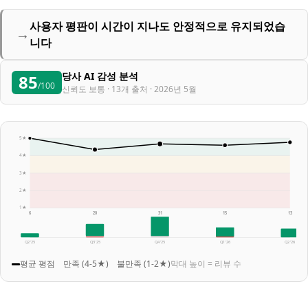
사용자 평판이 시간이 지나도 안정적으로 유지되었습
→
니다
당사 AI 감성 분석
85
/100
신뢰도 보통 · 13개 출처 · 2026년 5월
5★
4★
3★
2★
1★
6
20
31
15
13
Q2 '25
Q3 '25
Q4 '25
Q1 '26
Q2 '26
평균 평점
만족 (4-5★)
불만족 (1-2★)
막대 높이 = 리뷰 수