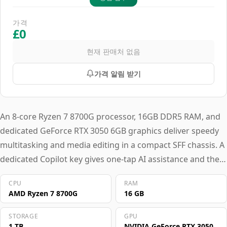
가격
£0
현재 판매처 없음
가격 알림 받기
An 8-core Ryzen 7 8700G processor, 16GB DDR5 RAM, and
dedicated GeForce RTX 3050 6GB graphics deliver speedy
multitasking and media editing in a compact SFF chassis. A
dedicated Copilot key gives one-tap AI assistance and the
system operates coolly and quietly, ideal for shared
CPU
RAM
workspaces. This desktop suits home office users and
AMD Ryzen 7 8700G
16 GB
small business professionals juggling spreadsheets, video
conferencing, and light content creation.
STORAGE
GPU
1 TB
NVIDIA GeForce RTX 3050