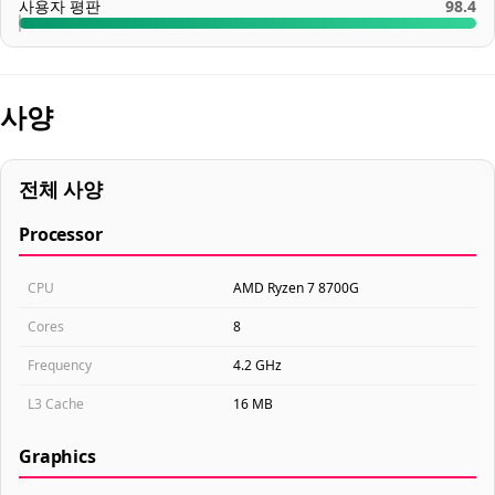
사용자 평판
98.4
사양
전체 사양
Processor
CPU
AMD Ryzen 7 8700G
Cores
8
Frequency
4.2 GHz
L3 Cache
16 MB
Graphics