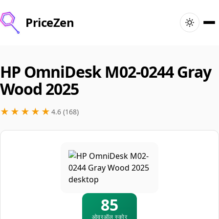
PriceZen
होम
HP OmniDesk M02-0244 Gray
खोज
Wood 2025
बेस्ट प्रोडक्ट्स
★★★★★
4.6 (168)
डील्स
लेख
🇪🇸
लॉगिन
Spain · हिन्दी
85
ओवरऑल स्कोर