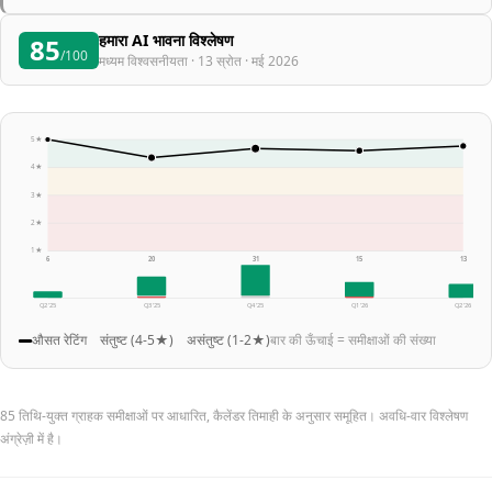
हमारा AI भावना विश्लेषण
85
/100
मध्यम विश्वसनीयता · 13 स्रोत · मई 2026
5★
4★
3★
2★
1★
6
20
31
15
13
Q2 '25
Q3 '25
Q4 '25
Q1 '26
Q2 '26
औसत रेटिंग
संतुष्ट (4-5★)
असंतुष्ट (1-2★)
बार की ऊँचाई = समीक्षाओं की संख्या
85 तिथि-युक्त ग्राहक समीक्षाओं पर आधारित, कैलेंडर तिमाही के अनुसार समूहित। अवधि-वार विश्लेषण
अंग्रेज़ी में है।