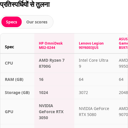
प्रतिस्पर्धियों से तुलना
Specs
Our scores
ASUS 
HP OmniDesk
Lenovo Legion
Game
Spec
M02-0244
90Y6003JUS
BS97
AMD Ryzen 7
Intel Core Ultra
AMD 
CPU
8700G
9
9950
RAM (GB)
16
64
64
Storage (GB)
1024
3072
2048
NVIDIA
NVIDIA GeForce
AMD
GPU
GeForce RTX
RTX 5080
9070
3050