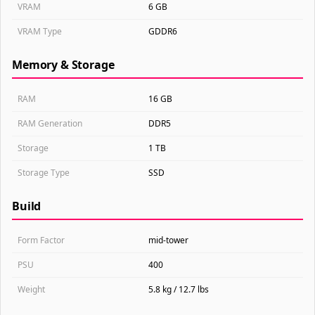
VRAM
6 GB
VRAM Type
GDDR6
Memory & Storage
RAM
16 GB
RAM Generation
DDR5
Storage
1 TB
Storage Type
SSD
Build
Form Factor
mid-tower
PSU
400
Weight
5.8 kg / 12.7 lbs