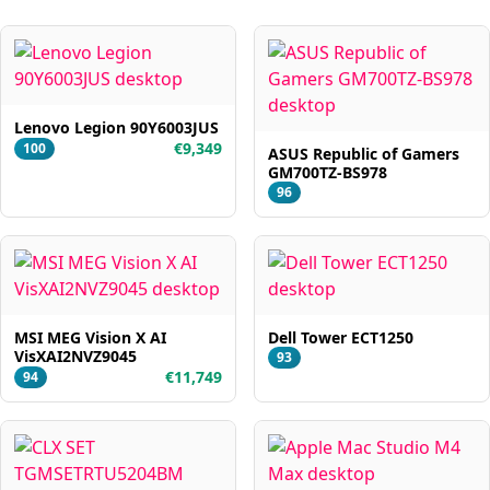
Lenovo Legion 90Y6003JUS
€9,349
100
ASUS Republic of Gamers
GM700TZ-BS978
96
MSI MEG Vision X AI
Dell Tower ECT1250
VisXAI2NVZ9045
93
€11,749
94