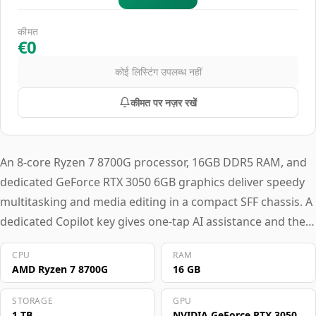
कीमत
€0
कोई लिस्टिंग उपलब्ध नहीं
कीमत पर नज़र रखें
An 8-core Ryzen 7 8700G processor, 16GB DDR5 RAM, and
dedicated GeForce RTX 3050 6GB graphics deliver speedy
multitasking and media editing in a compact SFF chassis. A
dedicated Copilot key gives one-tap AI assistance and the
system operates coolly and quietly, ideal for shared
CPU
RAM
workspaces. This desktop suits home office users and
AMD Ryzen 7 8700G
16 GB
small business professionals juggling spreadsheets, video
conferencing, and light content creation.
STORAGE
GPU
1 TB
NVIDIA GeForce RTX 3050