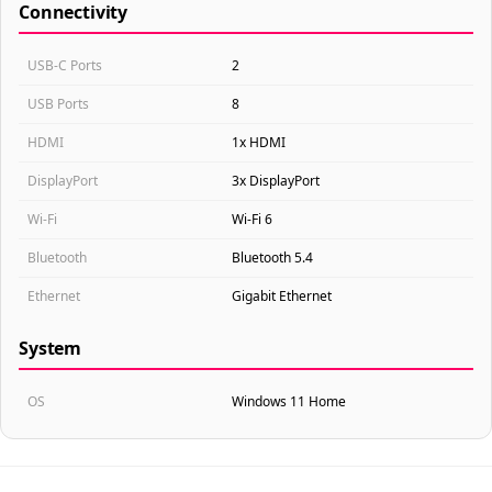
Connectivity
USB-C Ports
2
USB Ports
8
HDMI
1x HDMI
DisplayPort
3x DisplayPort
Wi-Fi
Wi-Fi 6
Bluetooth
Bluetooth 5.4
Ethernet
Gigabit Ethernet
System
OS
Windows 11 Home