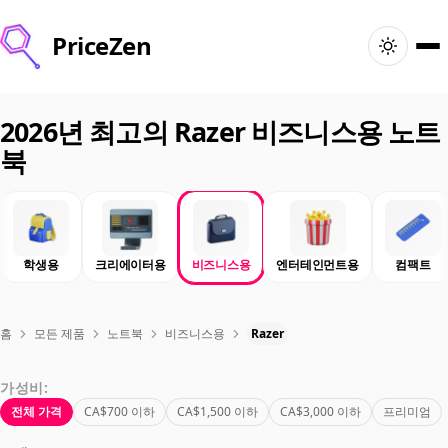
PriceZen
홈
2026년 최고의 Razer 비즈니스용 노트
북
검색
최고의 제품
학생용
크리에이터용
비즈니스용
엔터테인먼트용
컴팩트
특가
아티클
홈
모든 제품
노트북
비즈니스용
Razer
가성비:
🇨🇦
로그인
Canada · 한국어
전체 가격
CA$700 이하
CA$1,500 이하
CA$3,000 이하
프리미엄