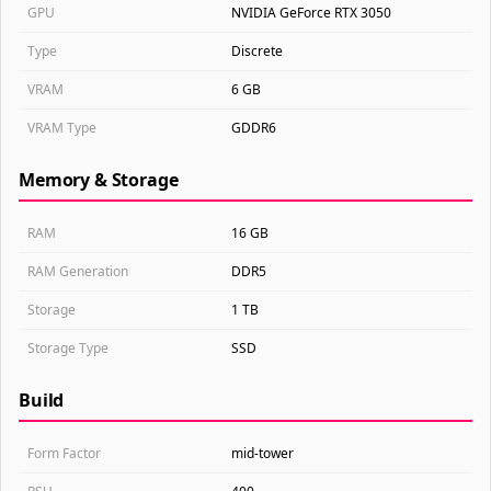
GPU
NVIDIA GeForce RTX 3050
Type
Discrete
VRAM
6 GB
VRAM Type
GDDR6
Memory & Storage
RAM
16 GB
RAM Generation
DDR5
Storage
1 TB
Storage Type
SSD
Build
Form Factor
mid-tower