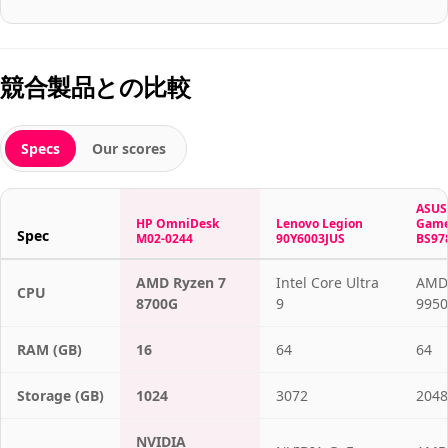
競合製品との比較
Specs
Our scores
ASUS 
HP OmniDesk
Lenovo Legion
Game
Spec
M02-0244
90Y6003JUS
BS97
AMD Ryzen 7
Intel Core Ultra
AMD 
CPU
8700G
9
9950
RAM (GB)
16
64
64
Storage (GB)
1024
3072
2048
NVIDIA