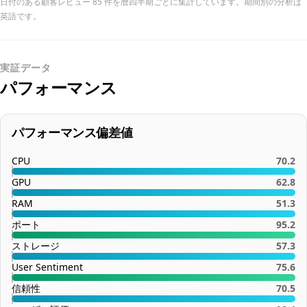
日付のある顧客レビュー 85 件を暦四半期ごとに集計しています。期間別の分析は
英語です。
実証データ
パフォーマンス
パフォーマンス偏差値
CPU
70.2
GPU
62.8
RAM
51.3
ポート
95.2
ストレージ
57.3
User Sentiment
75.6
信頼性
70.5