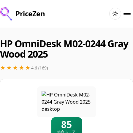
PriceZen
ホーム
HP OmniDesk M02-0244 Gray
検索
Wood 2025
おすすめ製品
★★★★★
4.6 (169)
セール
記事
🇨🇦
ログイン
Canada · 日本語
85
総合スコア