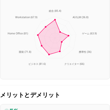
総合
(
85.4
)
Workstation
(
67.9
)
AI/LLM
(
36.8
)
Home Office
(
81
)
ゲーム
(
63.9
)
開発
(
71.8
)
携帯性
(
36
)
ビジネス
(
81.6
)
クリエイター
(
66
)
メリットとデメリット