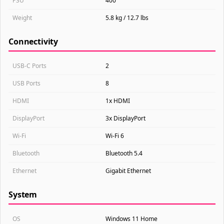
PSU
400
Weight
5.8 kg / 12.7 lbs
Connectivity
USB-C Ports
2
USB Ports
8
HDMI
1x HDMI
DisplayPort
3x DisplayPort
Wi-Fi
Wi-Fi 6
Bluetooth
Bluetooth 5.4
Ethernet
Gigabit Ethernet
System
OS
Windows 11 Home