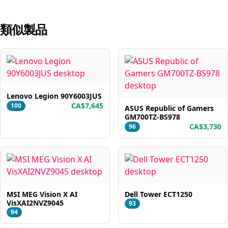
類似製品
Lenovo Legion 90Y6003JUS
CA$7,645
100
ASUS Republic of Gamers
GM700TZ-BS978
CA$3,730
96
MSI MEG Vision X AI
Dell Tower ECT1250
VisXAI2NVZ9045
93
94