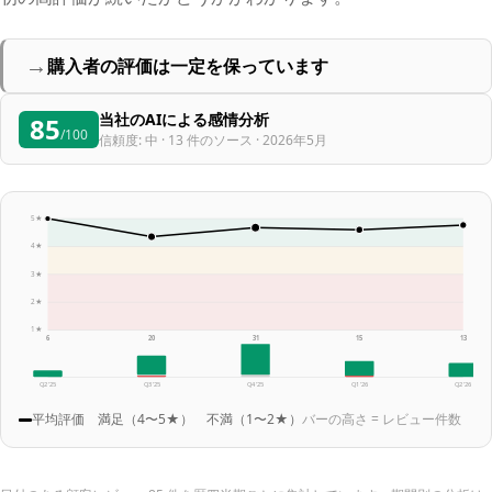
→
購入者の評価は一定を保っています
当社のAIによる感情分析
85
/100
信頼度: 中 · 13 件のソース · 2026年5月
5★
4★
3★
2★
1★
6
20
31
15
13
Q2 '25
Q3 '25
Q4 '25
Q1 '26
Q2 '26
平均評価
満足（4〜5★）
不満（1〜2★）
バーの高さ = レビュー件数