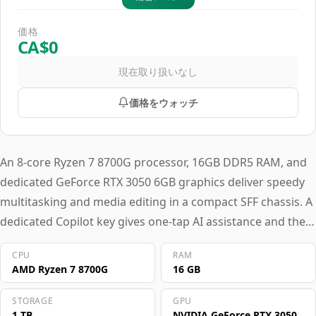
価格
CA$0
現在取り扱いなし
価格をウォッチ
An 8-core Ryzen 7 8700G processor, 16GB DDR5 RAM, and
dedicated GeForce RTX 3050 6GB graphics deliver speedy
multitasking and media editing in a compact SFF chassis. A
dedicated Copilot key gives one-tap AI assistance and the
system operates coolly and quietly, ideal for shared
CPU
RAM
workspaces. This desktop suits home office users and
AMD Ryzen 7 8700G
16 GB
small business professionals juggling spreadsheets, video
conferencing, and light content creation.
STORAGE
GPU
1 TB
NVIDIA GeForce RTX 3050