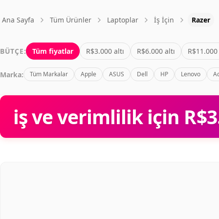
Ana Sayfa
Tüm Ürünler
Laptoplar
İş İçin
Razer
BÜTÇE:
Tüm fiyatlar
R$3.000 altı
R$6.000 altı
R$11.000 
Marka:
Tüm Markalar
Apple
ASUS
Dell
HP
Lenovo
A
iş ve verimlilik için R$3