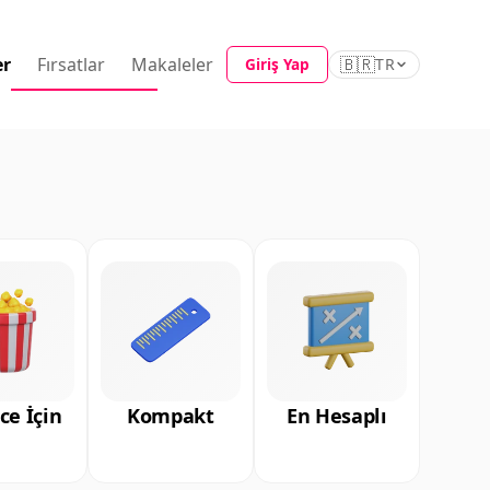
er
Fırsatlar
Makaleler
🇧🇷
Giriş Yap
TR
ce İçin
Kompakt
En Hesaplı