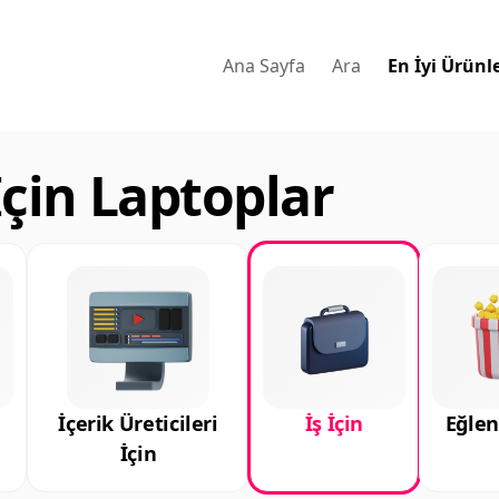
Ana Sayfa
Ara
En İyi Ürünl
 İçin Laptoplar
İçerik Üreticileri
İş İçin
Eğlen
İçin