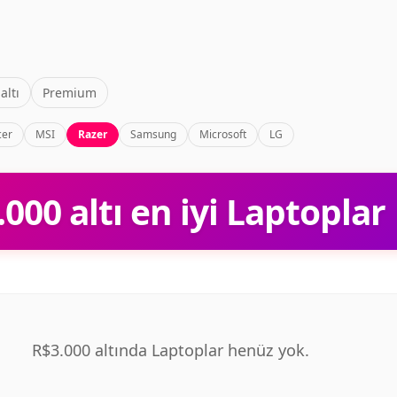
altı
Premium
cer
MSI
Razer
Samsung
Microsoft
LG
.000 altı en iyi Laptoplar
R$3.000 altında Laptoplar henüz yok.